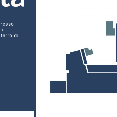
gresso
le.
ferro di