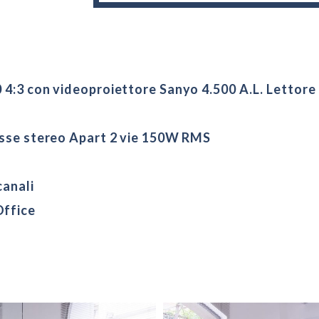
4:3 con videoproiettore Sanyo 4.500 A.L. Lettor
asse stereo Apart 2 vie 150W RMS
canali
ffice