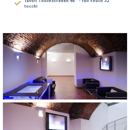
Tavoli TouchScreeen 46'' - full touch 32
tocchi